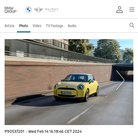
Article
Photo
Video
TV Footage
Audio
P90537201
·
Wed Feb 14 16:18:46 CET 2024