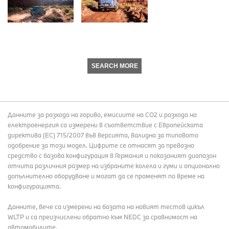
SEARCH MORE
Данните за разхода на гориво, емисиите на СО2 и разхода на
електроенергия са измерени в съответствие с Европейската
директива (EC) 715/2007 във версията, валидна за типовото
одобрение за този модел. Цифрите се отнасят за превозно
средство с базова конфигурация в Германия и показаният диапазон
отчита различния размер на избраните колела и гуми и опционално
допълнително оборудване и могат да се променят по време на
конфигурацията.
Данните, вече са измерени на базата на новият тестов цикъл
WLTP и са преизчислени обратно към NEDC за сравнимост на
автомобилите.