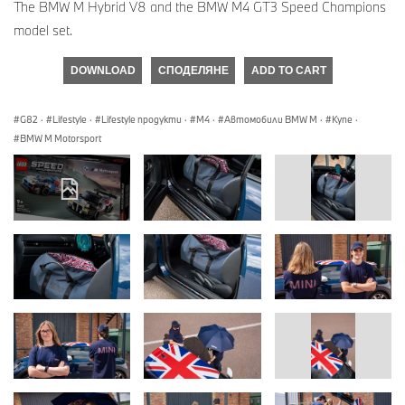
The BMW M Hybrid V8 and the BMW M4 GT3 Speed Champions
model set.
DOWNLOAD
СПОДЕЛЯНЕ
ADD TO CART
G82
·
Lifestyle
·
Lifestyle продукти
·
M4
·
Автомобили BMW M
·
Купе
·
BMW M Motorsport