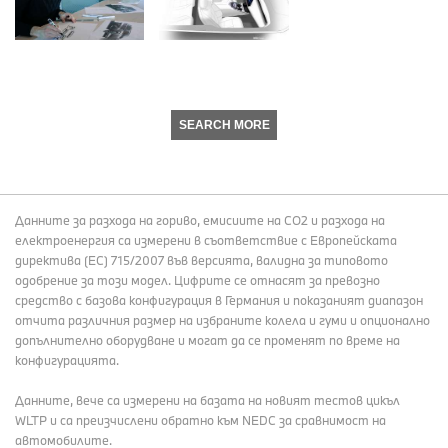
SEARCH MORE
Данните за разхода на гориво, емисиите на СО2 и разхода на
електроенергия са измерени в съответствие с Европейската
директива (EC) 715/2007 във версията, валидна за типовото
одобрение за този модел. Цифрите се отнасят за превозно
средство с базова конфигурация в Германия и показаният диапазон
отчита различния размер на избраните колела и гуми и опционално
допълнително оборудване и могат да се променят по време на
конфигурацията.
Данните, вече са измерени на базата на новият тестов цикъл
WLTP и са преизчислени обратно към NEDC за сравнимост на
автомобилите.