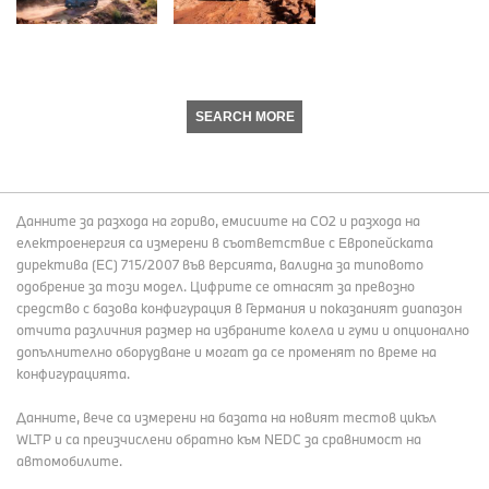
SEARCH MORE
Данните за разхода на гориво, емисиите на СО2 и разхода на
електроенергия са измерени в съответствие с Европейската
директива (EC) 715/2007 във версията, валидна за типовото
одобрение за този модел. Цифрите се отнасят за превозно
средство с базова конфигурация в Германия и показаният диапазон
отчита различния размер на избраните колела и гуми и опционално
допълнително оборудване и могат да се променят по време на
конфигурацията.
Данните, вече са измерени на базата на новият тестов цикъл
WLTP и са преизчислени обратно към NEDC за сравнимост на
автомобилите.