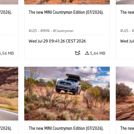
/2026).
The new MINI Countryman Edition (07/2026).
The new
U25
·
MINI
·
Countryman
U25
·
Wed Jul 29 09:41:26 CEST 2026
Wed Ju
6,56 MB
5,64 MB
/2026).
The new MINI Countryman Edition (07/2026).
The new