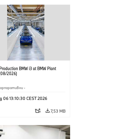
f Production BMW i3 at BMW Plant
(08/2026)
Корпоративни
·
жби и маркетинг
·
Заводи
·
g 06 13:10:30 CEST 2026
и
·
i3
·
BMW i
7,53 MB