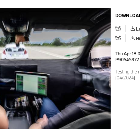
DOWNLOAD
L
H
Thu Apr 18 
P90545972
Testing the
(04/2024)