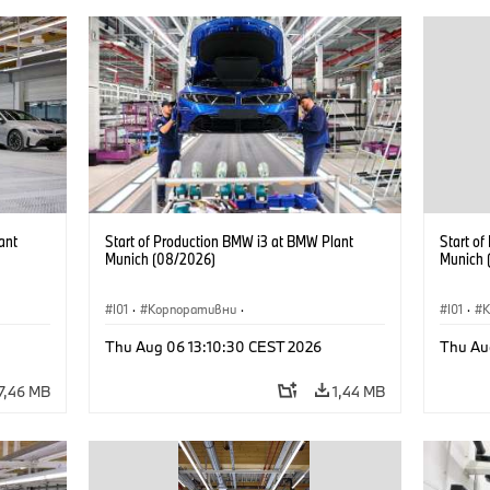
ant
Start of Production BMW i3 at BMW Plant
Start o
Munich (08/2026)
Munich 
I01
·
Корпоративни
·
I01
·
Продажби и маркетинг
·
Заводи
·
Прода
Thu Aug 06 13:10:30 CEST 2026
Thu Au
Локации
·
i3
·
BMW i
Локаци
7,46 MB
1,44 MB