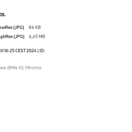
S.
owRes (JPG)
86 KB
ighRes (JPG)
6,45 MB
00:16:25 CEST 2024 | ID:
 new BMW X3, Miramas