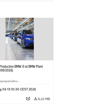
f Production BMW i3 at BMW Plant
(08/2026)
Корпоративни
·
жби и маркетинг
·
Заводи
·
g 06 13:10:30 CEST 2026
и
·
i3
·
BMW i
9,43 MB