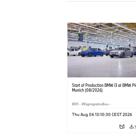
Start of Production BMW i3 at BMW Pl
Munich (08/2026)
I01
·
Корпоративни
·
Продажби и маркетинг
·
Заводи
·
Thu Aug 06 13:10:30 CEST 2026
Локации
·
i3
·
BMW i