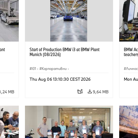
ant
Start of Production BMW i3 at BMW Plant
BMW Acad
Munich (08/2026)
teachers
I01
·
Корпоративни
·
Лично
Продажби и маркетинг
·
Заводи
·
Thu Aug 06 13:10:30 CEST 2026
Mon Au
Локации
·
i3
·
BMW i
8,24 MB
9,64 MB