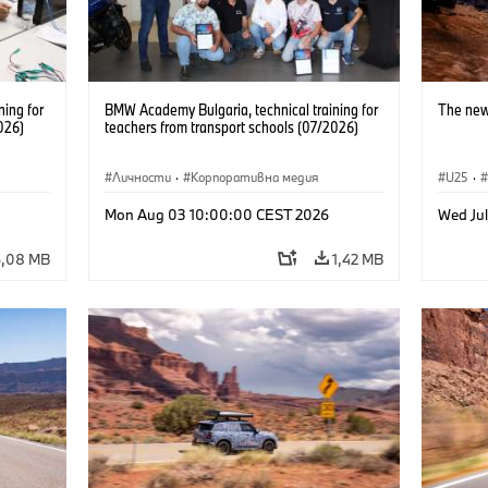
ning for
BMW Academy Bulgaria, technical training for
The new
026)
teachers from transport schools (07/2026)
Личности
·
Корпоративна медия
U25
·
Mon Aug 03 10:00:00 CEST 2026
Wed Ju
6,08 MB
1,42 MB