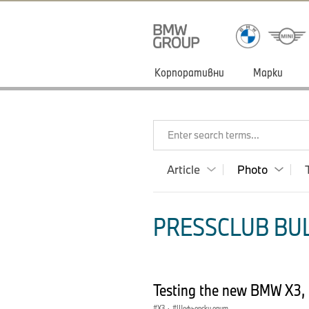
Корпоративни
Марки
Enter search terms...
Article
Photo
PRESSCLUB BUL
Testing the new BMW X3,
X3
·
Шофьорски опит