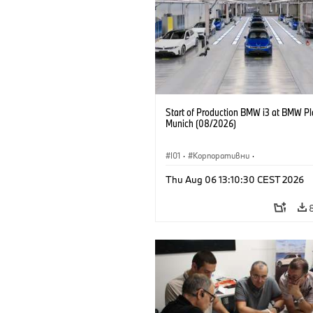
Start of Production BMW i3 at BMW Pl
Munich (08/2026)
I01
·
Корпоративни
·
Продажби и маркетинг
·
Заводи
·
Thu Aug 06 13:10:30 CEST 2026
Локации
·
i3
·
BMW i