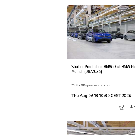
Start of Production BMW i3 at BMW Pl
Munich (08/2026)
I01
·
Корпоративни
·
Продажби и маркетинг
·
Заводи
·
Thu Aug 06 13:10:30 CEST 2026
Локации
·
i3
·
BMW i