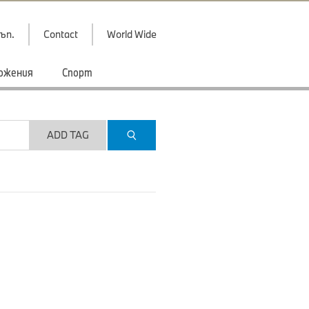
ъп.
Contact
World Wide
ожения
Спорт
ADD TAG