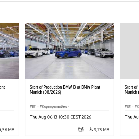
ant
Start of Production BMW i3 at BMW Plant
Start o
Munich (08/2026)
Munich 
I01
·
Корпоративни
·
I01
·
Продажби и маркетинг
·
Заводи
·
Прода
Thu Aug 06 13:10:30 CEST 2026
Thu Au
Локации
·
i3
·
BMW i
Локаци
9,36 MB
9,75 MB