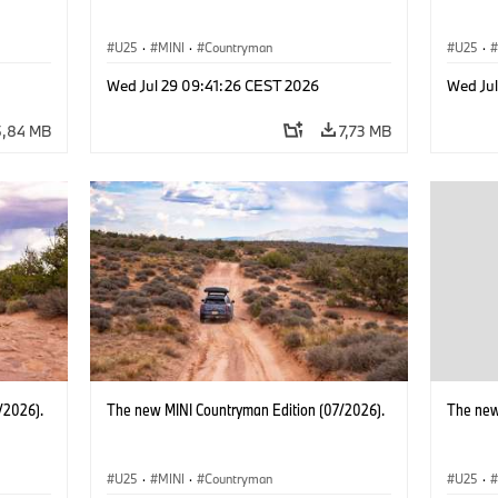
U25
·
MINI
·
Countryman
U25
·
Wed Jul 29 09:41:26 CEST 2026
Wed Ju
5,84 MB
7,73 MB
/2026).
The new MINI Countryman Edition (07/2026).
The new
U25
·
MINI
·
Countryman
U25
·