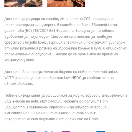
Данните за разхода на гориво, емисиите на СО2 и разхода на
електроенергия са измерени в съответствие с Европейската
директива (EC) 715/2007 във версията, валидна за типовото
одобрение за този модел. Цифрите се отнасят за превозно
средство с базова конфигурация в Германия и показаният диапазон
отчита различния размер на избраните колела и гуми и опционално
допълнително оборудване и могат да се променят по време на
конфигурацията.
Данните, вече са измерени на базата на новият тестов цикъл
WLTP и са преизчислени обратно към NEDC за сравнимост на
автомобилите.
Повече информация за официалния разход на гориво и специфичните
СО2 емисии на нови автомобили можете да получите от
брошурата „Национален справочник за разхода на гориво и
емисиите на CO2 на нови пътнически автомобили“,
разпространявана безплатно от дилърите на BMW.