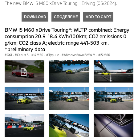
The new BMW i5 M60 xDrive Touring - Driving (05/2024).
DOWNLOAD
СПОДЕЛЯНЕ
ADD TO CART
BMW i5 M60 xDrive Touring*: WLTP combined: Energy
consumption 20.9-18.4 kWh/100km; CO2 emissions 0
g/km; CO2 class A; electric range 441-503 km.
*preliminary data
G61
·
Серия 5
·
i4 M50
·
Туринг
·
Автомобили BMW M
·
i5 M60