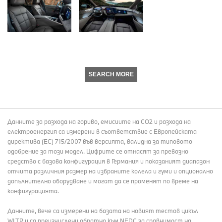
SEARCH MORE
Данните за разхода на гориво, емисиите на СО2 и разхода на
електроенергия са измерени в съответствие с Европейската
директива (EC) 715/2007 във версията, валидна за типовото
одобрение за този модел. Цифрите се отнасят за превозно
средство с базова конфигурация в Германия и показаният диапазон
отчита различния размер на избраните колела и гуми и опционално
допълнително оборудване и могат да се променят по време на
конфигурацията.
Данните, вече са измерени на базата на новият тестов цикъл
WLTP и са преизчислени обратно към NEDC за сравнимост на