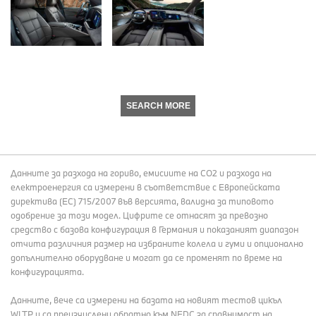
SEARCH MORE
Данните за разхода на гориво, емисиите на СО2 и разхода на
електроенергия са измерени в съответствие с Европейската
директива (EC) 715/2007 във версията, валидна за типовото
одобрение за този модел. Цифрите се отнасят за превозно
средство с базова конфигурация в Германия и показаният диапазон
отчита различния размер на избраните колела и гуми и опционално
допълнително оборудване и могат да се променят по време на
конфигурацията.
Данните, вече са измерени на базата на новият тестов цикъл
WLTP и са преизчислени обратно към NEDC за сравнимост на