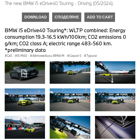
The new BMW i5 eDrive40 Touring - Driving (05/2024).
DOWNLOAD
СПОДЕЛЯНЕ
ADD TO CART
BMW i5 eDrive40 Touring*: WLTP combined: Energy
consumption 19.3-16.5 kWh/100km; CO2 emissions 0
g/km; CO2 class A; electric range 483-560 km.
*preliminary data
G61
·
i5 M60
·
Автомобили BMW M
·
Серия 5
·
Туринг