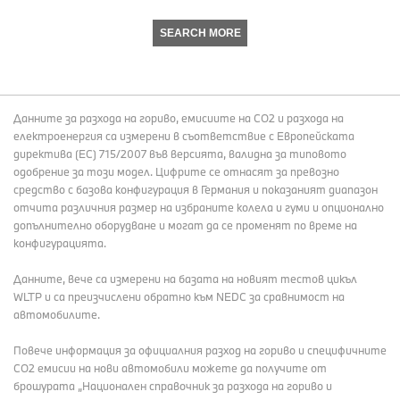
SEARCH MORE
Данните за разхода на гориво, емисиите на СО2 и разхода на
електроенергия са измерени в съответствие с Европейската
директива (EC) 715/2007 във версията, валидна за типовото
одобрение за този модел. Цифрите се отнасят за превозно
средство с базова конфигурация в Германия и показаният диапазон
отчита различния размер на избраните колела и гуми и опционално
допълнително оборудване и могат да се променят по време на
конфигурацията.
Данните, вече са измерени на базата на новият тестов цикъл
WLTP и са преизчислени обратно към NEDC за сравнимост на
автомобилите.
Повече информация за официалния разход на гориво и специфичните
СО2 емисии на нови автомобили можете да получите от
брошурата „Национален справочник за разхода на гориво и