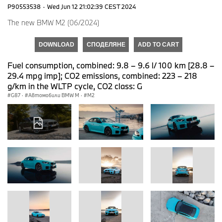
P90553538
·
Wed Jun 12 21:02:39 CEST 2024
The new BMW M2 (06/2024)
DOWNLOAD
СПОДЕЛЯНЕ
ADD TO CART
Fuel consumption, combined: 9.8 – 9.6 l/ 100 km [28.8 –
29.4 mpg imp]; CO2 emissions, combined: 223 – 218
g/km in the WLTP cycle, CO2 class: G
G87
·
Автомобили BMW M
·
M2