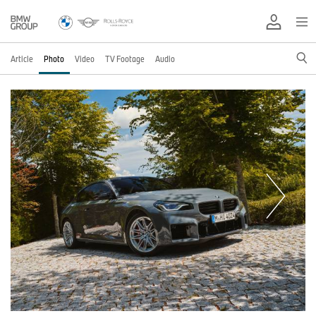
Article
Photo
Video
TV Footage
Audio