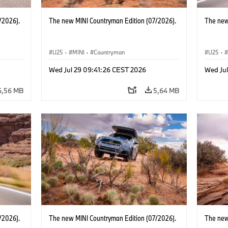
/2026).
The new MINI Countryman Edition (07/2026).
The new
U25
·
MINI
·
Countryman
U25
·
Wed Jul 29 09:41:26 CEST 2026
Wed Ju
6,56 MB
5,64 MB
/2026).
The new MINI Countryman Edition (07/2026).
The new