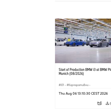
Start of Production BMW i3 at BMW Pl
Munich (08/2026)
I01
·
Корпоративни
·
Продажби и маркетинг
·
Заводи
·
Thu Aug 06 13:10:30 CEST 2026
Локации
·
i3
·
BMW i