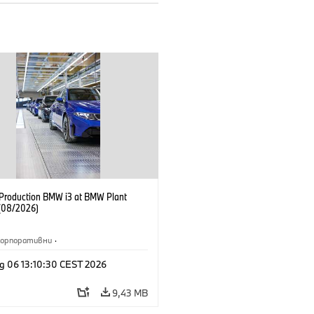
f Production BMW i3 at BMW Plant
(08/2026)
Корпоративни
·
жби и маркетинг
·
Заводи
·
g 06 13:10:30 CEST 2026
и
·
i3
·
BMW i
9,43 MB