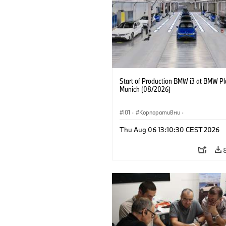
Start of Production BMW i3 at BMW Pl
Munich (08/2026)
I01
·
Корпоративни
·
Продажби и маркетинг
·
Заводи
·
Thu Aug 06 13:10:30 CEST 2026
Локации
·
i3
·
BMW i