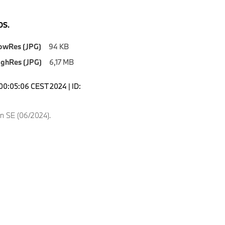
S.
owRes (JPG)
94 KB
ighRes (JPG)
6,17 MB
00:05:06 CEST 2024 | ID:
n SE (06/2024).