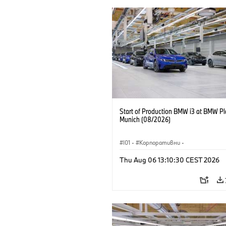
Start of Production BMW i3 at BMW Pl
Munich (08/2026)
I01
·
Корпоративни
·
Продажби и маркетинг
·
Заводи
·
Thu Aug 06 13:10:30 CEST 2026
Локации
·
i3
·
BMW i