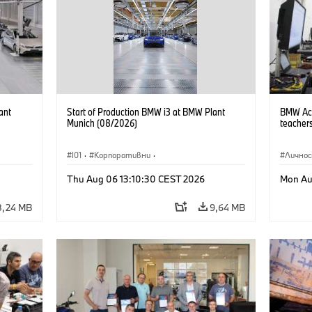
ant
Start of Production BMW i3 at BMW Plant
BMW Acad
Munich (08/2026)
teachers
I01
·
Корпоративни
·
Лично
Продажби и маркетинг
·
Заводи
·
Thu Aug 06 13:10:30 CEST 2026
Mon Au
Локации
·
i3
·
BMW i
8,24 MB
9,64 MB