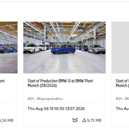
ant
Start of Production BMW i3 at BMW Plant
Start o
Munich (08/2026)
Munich 
I01
·
Корпоративни
·
I01
·
Продажби и маркетинг
·
Заводи
·
Прода
Thu Aug 06 13:10:30 CEST 2026
Thu Au
Локации
·
i3
·
BMW i
Локаци
9,36 MB
9,75 MB