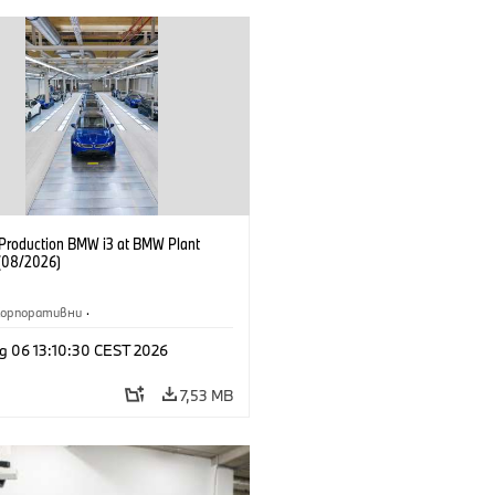
f Production BMW i3 at BMW Plant
(08/2026)
Корпоративни
·
жби и маркетинг
·
Заводи
·
g 06 13:10:30 CEST 2026
и
·
i3
·
BMW i
7,53 MB