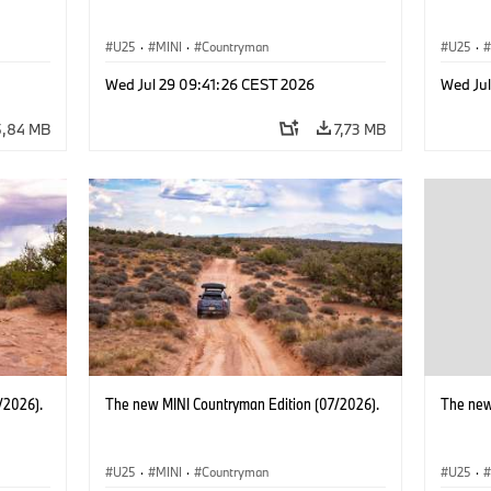
U25
·
MINI
·
Countryman
U25
·
Wed Jul 29 09:41:26 CEST 2026
Wed Ju
5,84 MB
7,73 MB
/2026).
The new MINI Countryman Edition (07/2026).
The new
U25
·
MINI
·
Countryman
U25
·