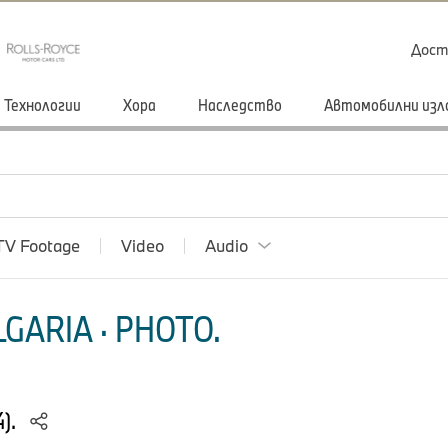
Дост
Технологии
Хора
Наследство
Автомобилни изл
TV Footage
Video
Audio
GARIA · PHOTO.
4).