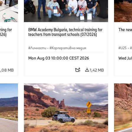
ning for
BMW Academy Bulgaria, technical training for
The new
026)
teachers from transport schools (07/2026)
Личности
·
Корпоративна медия
U25
·
Mon Aug 03 10:00:00 CEST 2026
Wed Ju
6,08 MB
1,42 MB