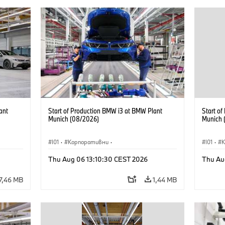
ant
Start of Production BMW i3 at BMW Plant
Start o
Munich (08/2026)
Munich 
I01
·
Корпоративни
·
I01
·
Продажби и маркетинг
·
Заводи
·
Прода
Thu Aug 06 13:10:30 CEST 2026
Thu Au
Локации
·
i3
·
BMW i
Локаци
7,46 MB
1,44 MB