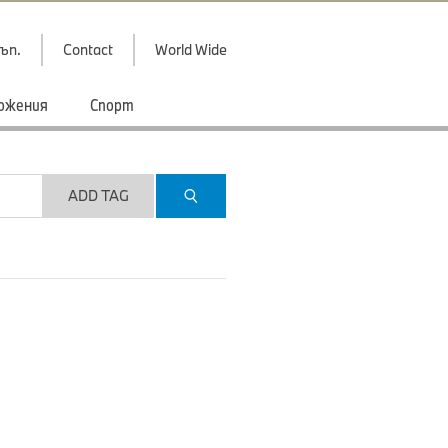
ъп.
Contact
World Wide
ожения
Спорт
ADD TAG