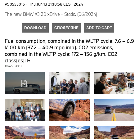
P90555015
·
Thu Jun 13 21:10:58 CEST 2024
The new BMW X3 20 xDrive - Static. (06/2024)
DOWNLOAD
СПОДЕЛЯНЕ
ADD TO CART
Fuel consumption, combined in the WLTP cycle: 7.6 – 6.9
l/100 km (37.2 – 40.9 mpg imp). CO2 emissions,
combined in the WLTP cycle: 172 – 156 g/km. CO2
class(es): F.
G45
·
X3