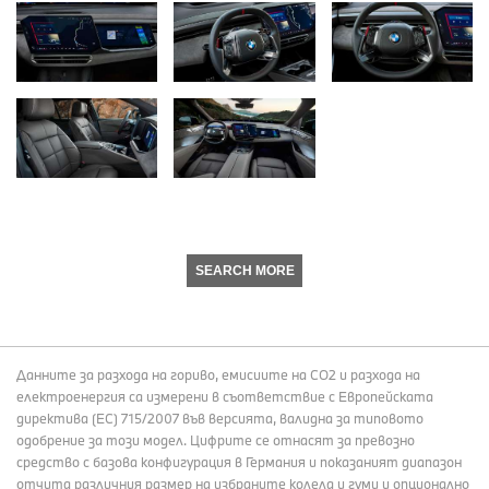
SEARCH MORE
Данните за разхода на гориво, емисиите на СО2 и разхода на
електроенергия са измерени в съответствие с Европейската
директива (EC) 715/2007 във версията, валидна за типовото
одобрение за този модел. Цифрите се отнасят за превозно
средство с базова конфигурация в Германия и показаният диапазон
отчита различния размер на избраните колела и гуми и опционално