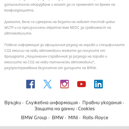
допълнително оборудване и могат да се променят по време на
конфигурацията.
Данните, вече са измерени на базата на новият тестов цикъл
WLTP и са преизчислени обратно към NEDC за сравнимост на
автомобилите.
Повече информация за официалния разход на гориво и специфичните
СО2 емисии на нови автомобили можете да получите от
брошурата „Национален справочник за разхода на гориво и
емисиите на CO2 на нови пътнически автомобили“,
разпространявана безплатно от дилърите на BMW.
Връзки
Служебна информация
Правни указания
Защита на данни
Cookies
BMW Group
BMW
MINI
Rolls-Royce