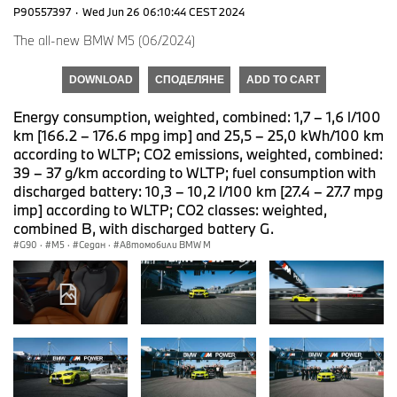
P90557397
·
Wed Jun 26 06:10:44 CEST 2024
The all-new BMW M5 (06/2024)
DOWNLOAD
СПОДЕЛЯНЕ
ADD TO CART
Energy consumption, weighted, combined: 1,7 – 1,6 l/100
km [166.2 – 176.6 mpg imp] and 25,5 – 25,0 kWh/100 km
according to WLTP; CO2 emissions, weighted, combined:
39 – 37 g/km according to WLTP; fuel consumption with
discharged battery: 10,3 – 10,2 l/100 km [27.4 – 27.7 mpg
imp] according to WLTP; CO2 classes: weighted,
combined B, with discharged battery G.
G90
·
M5
·
Седан
·
Автомобили BMW M