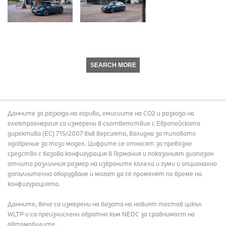
SEARCH MORE
Данните за разхода на гориво, емисиите на СО2 и разхода на
електроенергия са измерени в съответствие с Европейската
директива (EC) 715/2007 във версията, валидна за типовото
одобрение за този модел. Цифрите се отнасят за превозно
средство с базова конфигурация в Германия и показаният диапазон
отчита различния размер на избраните колела и гуми и опционално
допълнително оборудване и могат да се променят по време на
конфигурацията.
Данните, вече са измерени на базата на новият тестов цикъл
WLTP и са преизчислени обратно към NEDC за сравнимост на
автомобилите.