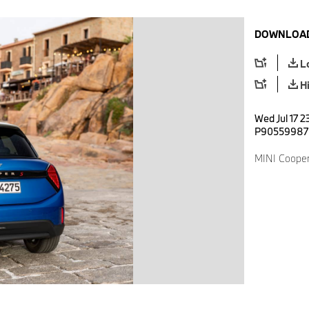
DOWNLOAD
L
H
Wed Jul 17 2
P90559987
MINI Cooper