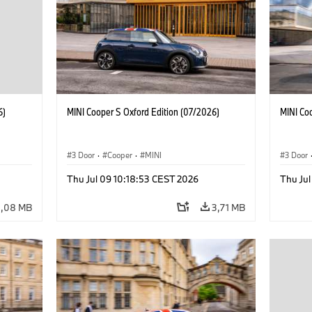
6)
MINI Cooper S Oxford Edition (07/2026)
MINI Co
3 Door
·
Cooper
·
MINI
3 Door
Thu Jul 09 10:18:53 CEST 2026
Thu Jul
3,08 MB
3,71 MB