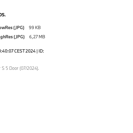
S.
owRes (JPG)
99 KB
ighRes (JPG)
6,27 MB
3:40:07 CEST 2024 | ID:
 S 5 Door (07/2024).