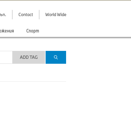
ъп.
Contact
World Wide
ожения
Спорт
ADD TAG