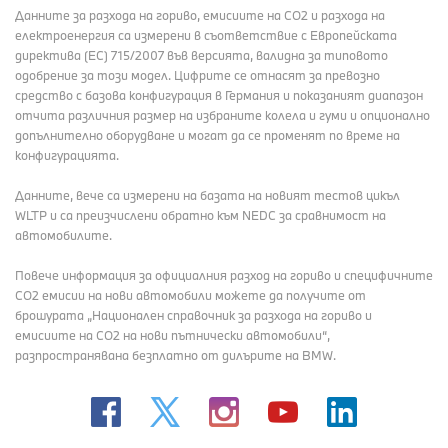
Данните за разхода на гориво, емисиите на СО2 и разхода на
електроенергия са измерени в съответствие с Европейската
директива (EC) 715/2007 във версията, валидна за типовото
одобрение за този модел. Цифрите се отнасят за превозно
средство с базова конфигурация в Германия и показаният диапазон
отчита различния размер на избраните колела и гуми и опционално
допълнително оборудване и могат да се променят по време на
конфигурацията.
Данните, вече са измерени на базата на новият тестов цикъл
WLTP и са преизчислени обратно към NEDC за сравнимост на
автомобилите.
Повече информация за официалния разход на гориво и специфичните
СО2 емисии на нови автомобили можете да получите от
брошурата „Национален справочник за разхода на гориво и
емисиите на CO2 на нови пътнически автомобили“,
разпространявана безплатно от дилърите на BMW.