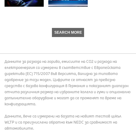
SEARCH MORE
Данните за разхода на гориво, емисиите на СО2 и разхода на
електроенергия са измерени в съответствие с Европейската
директива (EC) 715/2007 във версията, валидна за типовото
одобрение за този модел. Цифрите се отнасят за превозно
средство с базова конфигурация в Германия и показаният диапазон
отчита различния размер на избраните колела и гуми и опционално
допълнително оборудване и могат да се променят по време на
конфигурацията.
Данните, вече са измерени на базата на новият тестов цикъл
WLTP и са преизчислени обратно към NEDC за сравнимост на
автомобилите.