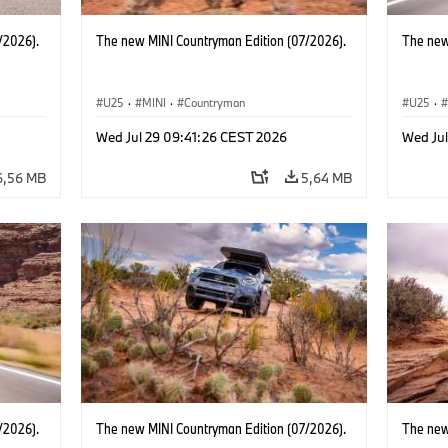
/2026).
The new MINI Countryman Edition (07/2026).
The new
U25
·
MINI
·
Countryman
U25
·
Wed Jul 29 09:41:26 CEST 2026
Wed Ju
6,56 MB
5,64 MB
/2026).
The new MINI Countryman Edition (07/2026).
The new