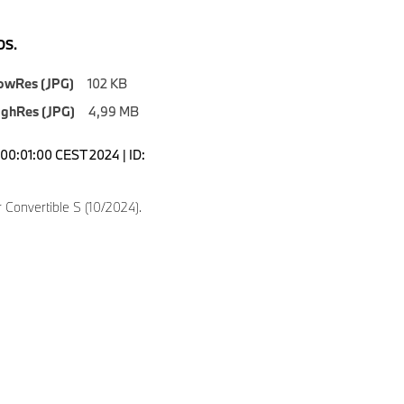
S.
owRes (JPG)
102 KB
ighRes (JPG)
4,99 MB
00:01:00 CEST 2024 | ID:
Convertible S (10/2024).