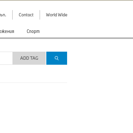
ъп.
Contact
World Wide
ожения
Спорт
ADD TAG