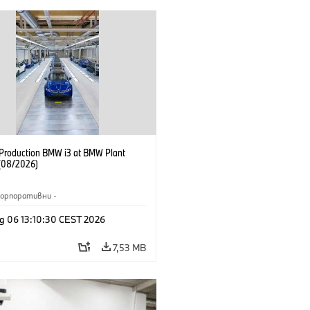
f Production BMW i3 at BMW Plant
(08/2026)
Корпоративни
·
жби и маркетинг
·
Заводи
·
g 06 13:10:30 CEST 2026
и
·
i3
·
BMW i
7,53 MB