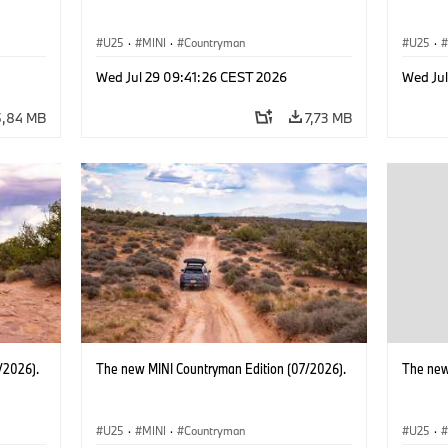
U25
·
MINI
·
Countryman
U25
·
Wed Jul 29 09:41:26 CEST 2026
Wed Ju
5,84 MB
7,73 MB
/2026).
The new MINI Countryman Edition (07/2026).
The new
U25
·
MINI
·
Countryman
U25
·