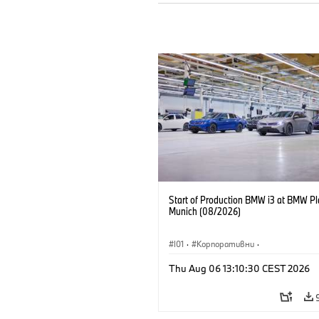
Start of Production BMW i3 at BMW Pl
Munich (08/2026)
I01
·
Корпоративни
·
Продажби и маркетинг
·
Заводи
·
Thu Aug 06 13:10:30 CEST 2026
Локации
·
i3
·
BMW i