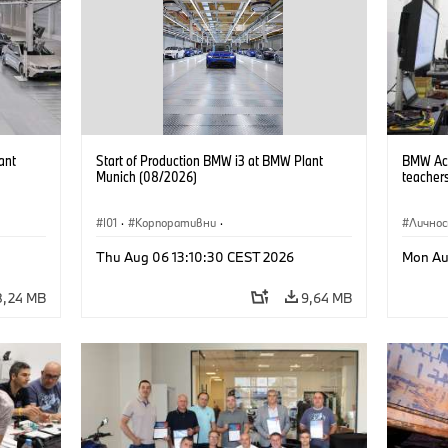
ant
Start of Production BMW i3 at BMW Plant
BMW Acad
Munich (08/2026)
teachers
I01
·
Корпоративни
·
Лично
Продажби и маркетинг
·
Заводи
·
Thu Aug 06 13:10:30 CEST 2026
Mon Au
Локации
·
i3
·
BMW i
8,24 MB
9,64 MB