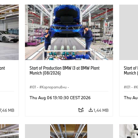
ant
Start of Production BMW i3 at BMW Plant
Start o
Munich (08/2026)
Munich 
I01
·
Корпоративни
·
I01
·
Продажби и маркетинг
·
Заводи
·
Прода
Thu Aug 06 13:10:30 CEST 2026
Thu Au
Локации
·
i3
·
BMW i
Локаци
7,46 MB
1,44 MB