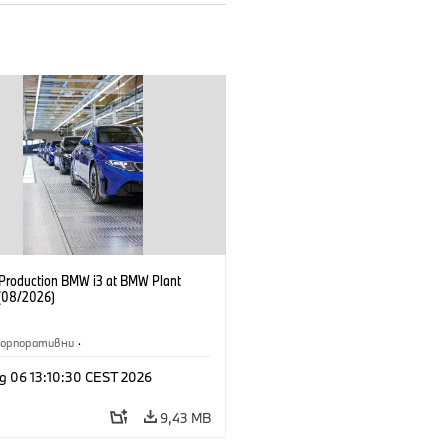
f Production BMW i3 at BMW Plant
(08/2026)
Корпоративни
·
жби и маркетинг
·
Заводи
·
g 06 13:10:30 CEST 2026
и
·
i3
·
BMW i
9,43 MB