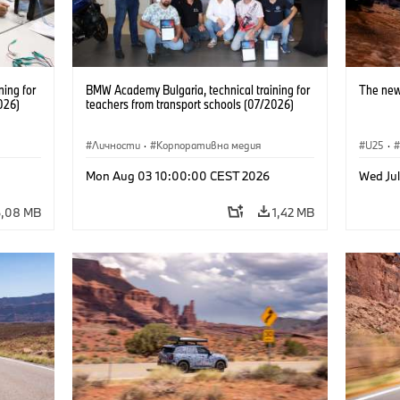
ning for
BMW Academy Bulgaria, technical training for
The new
026)
teachers from transport schools (07/2026)
Личности
·
Корпоративна медия
U25
·
Mon Aug 03 10:00:00 CEST 2026
Wed Ju
6,08 MB
1,42 MB