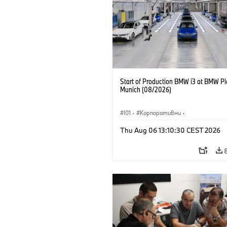
Start of Production BMW i3 at BMW Pl
Munich (08/2026)
I01
·
Корпоративни
·
Продажби и маркетинг
·
Заводи
·
Thu Aug 06 13:10:30 CEST 2026
Локации
·
i3
·
BMW i