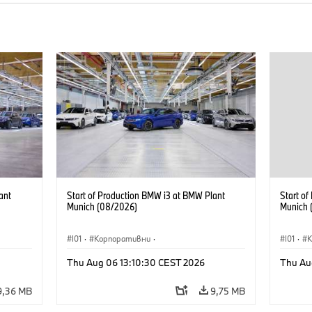
ant
Start of Production BMW i3 at BMW Plant
Start o
Munich (08/2026)
Munich 
I01
·
Корпоративни
·
I01
·
Продажби и маркетинг
·
Заводи
·
Прода
Thu Aug 06 13:10:30 CEST 2026
Thu Au
Локации
·
i3
·
BMW i
Локаци
9,36 MB
9,75 MB