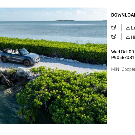
DOWNLOAD
L
H
Wed Oct 09 
P90567081
MINI Cooper 