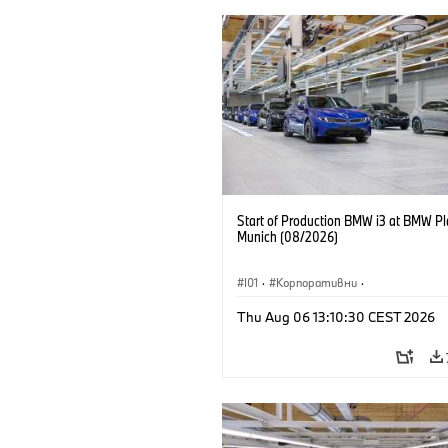
Start of Production BMW i3 at BMW Pl
Munich (08/2026)
I01
·
Корпоративни
·
Продажби и маркетинг
·
Заводи
·
Thu Aug 06 13:10:30 CEST 2026
Локации
·
i3
·
BMW i