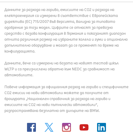
Данните за разхода на гориво, емисиите на СО2 и разхода на
електроенергия са измерени в съответствие с Европейската
директива (EC) 715/2007 във версията, валидна за типовото
одобрение за този модел. Цифрите се отнасят за превозно
средство с базова конфигурация в Германия и показаният диапазон
отчита различния размер на избраните колела и гуми и опционално
допълнително оборудване и могат да се променят по време на
конфигурацията.
Данните, вече са измерени на базата на новият тестов цикъл
WLTP и са преизчислени обратно към NEDC за сравнимост на
автомобилите.
Повече информация за официалния разход на гориво и специфичните
СО2 емисии на нови автомобили можете да получите от
брошурата „Национален справочник за разхода на гориво и
емисиите на CO2 на нови пътнически автомобили“,
разпространявана безплатно от дилърите на BMW.