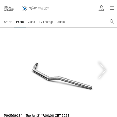
Article
Photo
Video
TV Footage
Audio
P90569084
·
Tue Jan 21 17:00:00 CET 2025