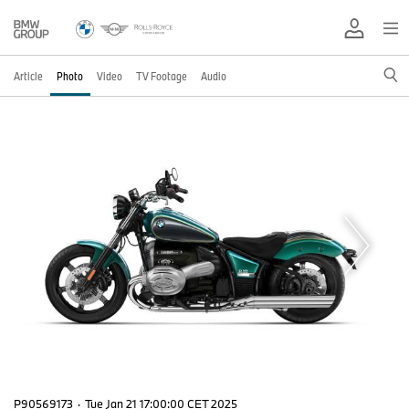
Article
Photo
Video
TV Footage
Audio
P90569173
·
Tue Jan 21 17:00:00 CET 2025