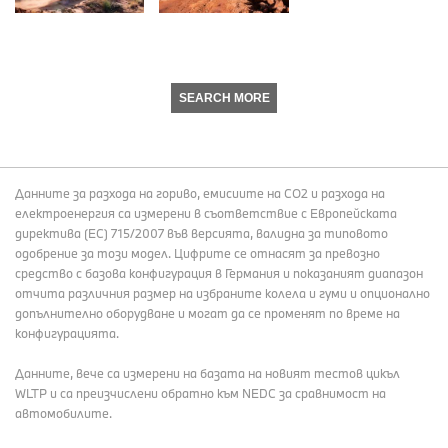
SEARCH MORE
Данните за разхода на гориво, емисиите на СО2 и разхода на
електроенергия са измерени в съответствие с Европейската
директива (EC) 715/2007 във версията, валидна за типовото
одобрение за този модел. Цифрите се отнасят за превозно
средство с базова конфигурация в Германия и показаният диапазон
отчита различния размер на избраните колела и гуми и опционално
допълнително оборудване и могат да се променят по време на
конфигурацията.
Данните, вече са измерени на базата на новият тестов цикъл
WLTP и са преизчислени обратно към NEDC за сравнимост на
автомобилите.