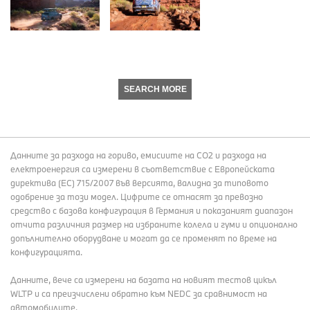
SEARCH MORE
Данните за разхода на гориво, емисиите на СО2 и разхода на
електроенергия са измерени в съответствие с Европейската
директива (EC) 715/2007 във версията, валидна за типовото
одобрение за този модел. Цифрите се отнасят за превозно
средство с базова конфигурация в Германия и показаният диапазон
отчита различния размер на избраните колела и гуми и опционално
допълнително оборудване и могат да се променят по време на
конфигурацията.
Данните, вече са измерени на базата на новият тестов цикъл
WLTP и са преизчислени обратно към NEDC за сравнимост на
автомобилите.