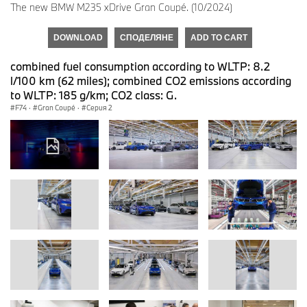
The new BMW M235 xDrive Gran Coupé. (10/2024)
DOWNLOAD
СПОДЕЛЯНЕ
ADD TO CART
combined fuel consumption according to WLTP: 8.2
l/100 km (62 miles); combined CO2 emissions according
to WLTP: 185 g/km; CO2 class: G.
F74
·
Gran Coupé
·
Серия 2