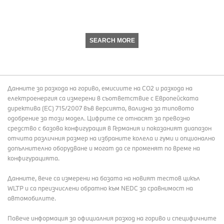
SEARCH MORE
Данните за разхода на гориво, емисиите на СО2 и разхода на
електроенергия са измерени в съответствие с Европейската
директива (EC) 715/2007 във версията, валидна за типовото
одобрение за този модел. Цифрите се отнасят за превозно
средство с базова конфигурация в Германия и показаният диапазон
отчита различния размер на избраните колела и гуми и опционално
допълнително оборудване и могат да се променят по време на
конфигурацията.
Данните, вече са измерени на базата на новият тестов цикъл
WLTP и са преизчислени обратно към NEDC за сравнимост на
автомобилите.
Повече информация за официалния разход на гориво и специфичните