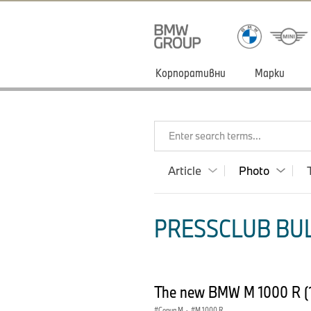
Корпоративни
Марки
Enter search terms...
Article
Photo
PRESSCLUB BUL
The new BMW M 1000 R (
Серия M
·
M 1000 R