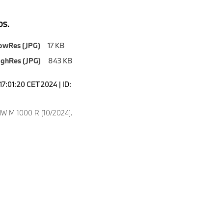
S.
owRes (JPG)
17 KB
ighRes (JPG)
843 KB
17:01:20 CET 2024 | ID:
W M 1000 R (10/2024).