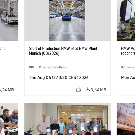
ant
Start of Production BMW i3 at BMW Plant
BMW Acad
Munich (08/2026)
teachers
I01
·
Корпоративни
·
Лично
Продажби и маркетинг
·
Заводи
·
Thu Aug 06 13:10:30 CEST 2026
Mon Au
Локации
·
i3
·
BMW i
8,24 MB
9,64 MB