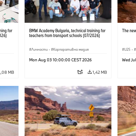
ning for
BMW Academy Bulgaria, technical training for
The new
026)
teachers from transport schools (07/2026)
Личности
·
Корпоративна медия
U25
·
Mon Aug 03 10:00:00 CEST 2026
Wed Ju
6,08 MB
1,42 MB