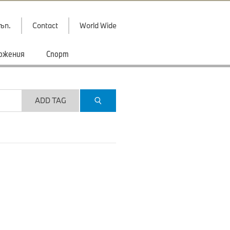
ъп.
Contact
World Wide
ожения
Спорт
ADD TAG