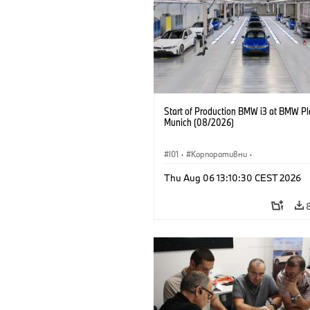
Start of Production BMW i3 at BMW Pl
Munich (08/2026)
I01
·
Корпоративни
·
Продажби и маркетинг
·
Заводи
·
Thu Aug 06 13:10:30 CEST 2026
Локации
·
i3
·
BMW i