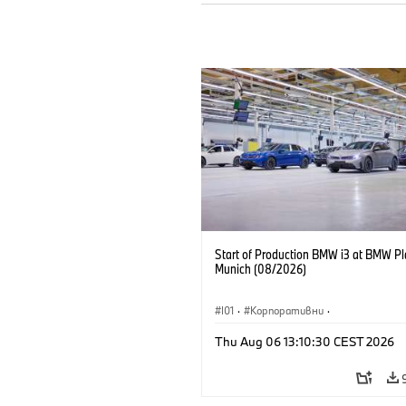
Start of Production BMW i3 at BMW Pl
Munich (08/2026)
I01
·
Корпоративни
·
Продажби и маркетинг
·
Заводи
·
Thu Aug 06 13:10:30 CEST 2026
Локации
·
i3
·
BMW i