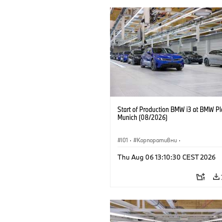
Start of Production BMW i3 at BMW Pl
Munich (08/2026)
I01
·
Корпоративни
·
Продажби и маркетинг
·
Заводи
·
Thu Aug 06 13:10:30 CEST 2026
Локации
·
i3
·
BMW i