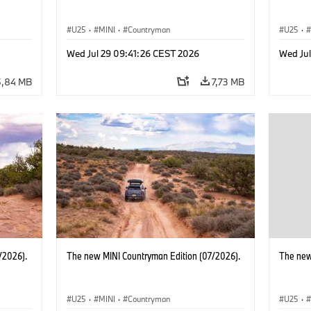
U25
·
MINI
·
Countryman
U25
·
Wed Jul 29 09:41:26 CEST 2026
Wed Ju
5,84 MB
7,73 MB
/2026).
The new MINI Countryman Edition (07/2026).
The new
U25
·
MINI
·
Countryman
U25
·