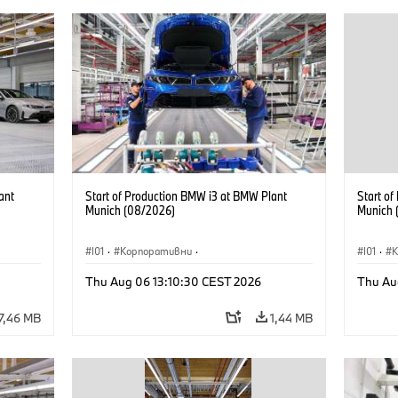
ant
Start of Production BMW i3 at BMW Plant
Start o
Munich (08/2026)
Munich 
I01
·
Корпоративни
·
I01
·
Продажби и маркетинг
·
Заводи
·
Прода
Thu Aug 06 13:10:30 CEST 2026
Thu Au
Локации
·
i3
·
BMW i
Локаци
7,46 MB
1,44 MB