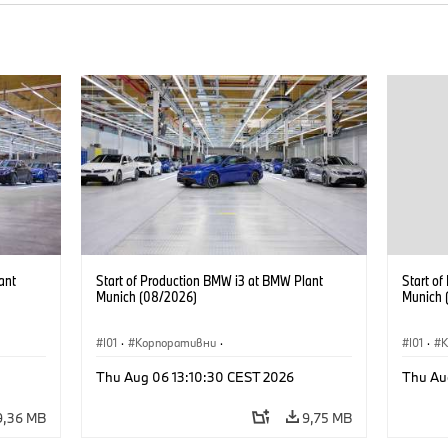
ant
Start of Production BMW i3 at BMW Plant
Start o
Munich (08/2026)
Munich 
I01
·
Корпоративни
·
I01
·
Продажби и маркетинг
·
Заводи
·
Прода
Thu Aug 06 13:10:30 CEST 2026
Thu Au
Локации
·
i3
·
BMW i
Локаци
9,36 MB
9,75 MB