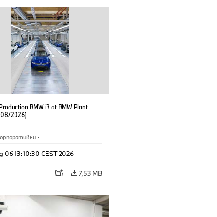
f Production BMW i3 at BMW Plant
(08/2026)
Корпоративни
·
жби и маркетинг
·
Заводи
·
g 06 13:10:30 CEST 2026
и
·
i3
·
BMW i
7,53 MB