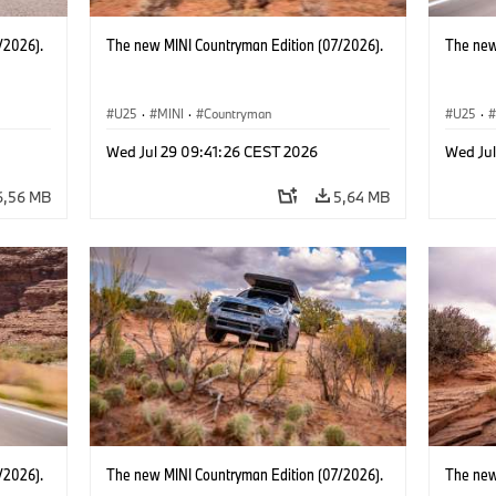
/2026).
The new MINI Countryman Edition (07/2026).
The new
U25
·
MINI
·
Countryman
U25
·
Wed Jul 29 09:41:26 CEST 2026
Wed Ju
6,56 MB
5,64 MB
/2026).
The new MINI Countryman Edition (07/2026).
The new