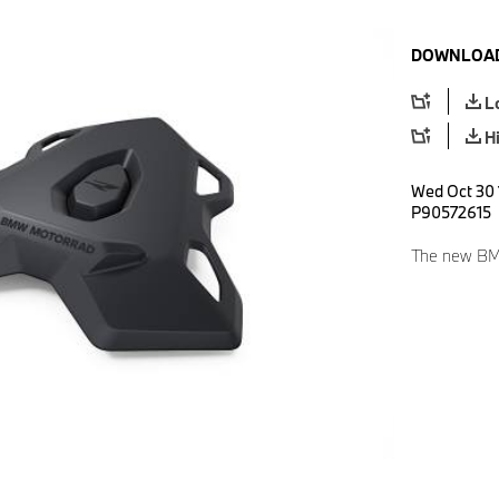
DOWNLOAD
L
H
Wed Oct 30 
P90572615
The new BM