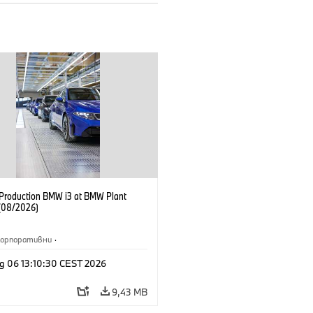
f Production BMW i3 at BMW Plant
(08/2026)
Корпоративни
·
жби и маркетинг
·
Заводи
·
g 06 13:10:30 CEST 2026
и
·
i3
·
BMW i
9,43 MB