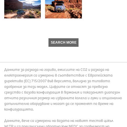
SEARCH MORE
Данните за разхода на гориво, емисиите на СО2 и разхода на
електроенергия са измерени в съответствие с Европейската
директива (EC) 715/2007 във версията, валидна за типовото
одобрение за този модел. Цифрите се отнасят за превозно
средство с базова конфигурация в Германия и показаният диапазон
отчита различния размер на избраните колела и гуми и опционално
допълнително оборудване и могат да се променят по време на
конфигурацията.
Данните, вече са измерени на базата на новият тестов цикъл
WLTP и са преизчислени обратно към NEDC за сравнимост на