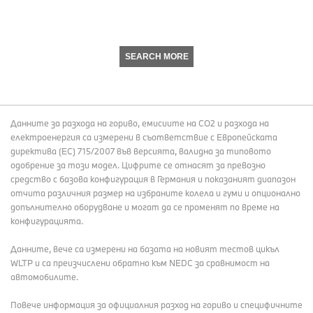
SEARCH MORE
Данните за разхода на гориво, емисиите на СО2 и разхода на
електроенергия са измерени в съответствие с Европейската
директива (EC) 715/2007 във версията, валидна за типовото
одобрение за този модел. Цифрите се отнасят за превозно
средство с базова конфигурация в Германия и показаният диапазон
отчита различния размер на избраните колела и гуми и опционално
допълнително оборудване и могат да се променят по време на
конфигурацията.
Данните, вече са измерени на базата на новият тестов цикъл
WLTP и са преизчислени обратно към NEDC за сравнимост на
автомобилите.
Повече информация за официалния разход на гориво и специфичните