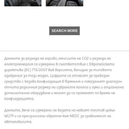
SEARCH MORE
Данните за разхода на гориво, емисиите на СО2 и разхода на
електроенергия са измерени в съответствие с Европейската
директива (EC) 715/2007 във версията, валидна за типовото
одобрение за този модел. Цифрите се отнасят за превозно
средство с базова конфигурация в Германия и показаният диапазон
отчита различния размер на избраните колела и гуми и опционално
допълнително оборудване и могат да се променят по време на
конфигурацията.
Данните, вече са измерени на базата на новият тестов цикъл
WLTP и са преизчислени обратно към NEDC за сравнимост на
автомобилите.