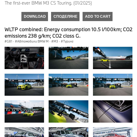
The first-ever BMW M3 CS Touring. (01/2025)
DOWNLOAD
СПОДЕЛЯНЕ
ADD TO CART
WLTP combined: Energy consumption 10.5 l/100km; CO2
emissions 238 g/km; CO2 class G.
G81
·
Автомобили BMW M
·
M3
·
Туринг