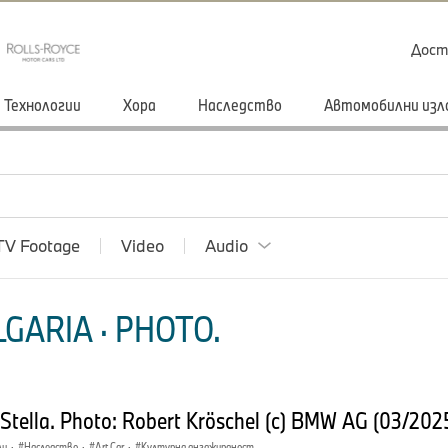
Дост
Технологии
Хора
Наследство
Автомобилни изл
TV Footage
Video
Audio
GARIA · PHOTO.
Stella. Photo: Robert Kröschel (c) BMW AG (03/202
ли
·
Наследство
·
Art Car
·
Културна ангажираност