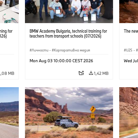
ning for
BMW Academy Bulgaria, technical training for
The new
026)
teachers from transport schools (07/2026)
Личности
·
Корпоративна медия
U25
·
Mon Aug 03 10:00:00 CEST 2026
Wed Ju
6,08 MB
1,42 MB