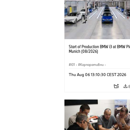
Start of Production BMW i3 at BMW Pl
Munich (08/2026)
I01
·
Корпоративни
·
Продажби и маркетинг
·
Заводи
·
Thu Aug 06 13:10:30 CEST 2026
Локации
·
i3
·
BMW i