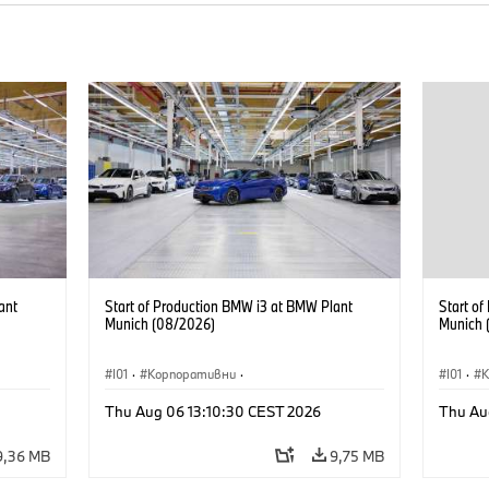
ant
Start of Production BMW i3 at BMW Plant
Start o
Munich (08/2026)
Munich 
I01
·
Корпоративни
·
I01
·
Продажби и маркетинг
·
Заводи
·
Прода
Thu Aug 06 13:10:30 CEST 2026
Thu Au
Локации
·
i3
·
BMW i
Локаци
9,36 MB
9,75 MB