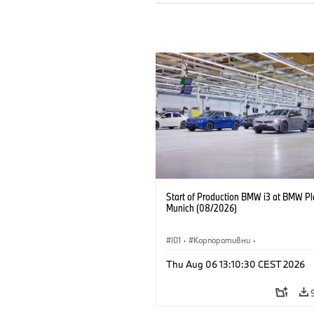
Start of Production BMW i3 at BMW Pl
Munich (08/2026)
I01
·
Корпоративни
·
Продажби и маркетинг
·
Заводи
·
Thu Aug 06 13:10:30 CEST 2026
Локации
·
i3
·
BMW i