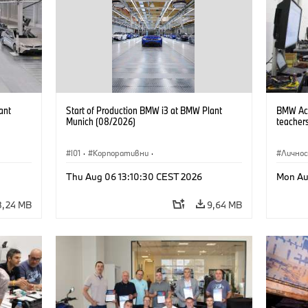
ant
Start of Production BMW i3 at BMW Plant
BMW Acad
Munich (08/2026)
teachers
I01
·
Корпоративни
·
Лично
Продажби и маркетинг
·
Заводи
·
Thu Aug 06 13:10:30 CEST 2026
Mon Au
Локации
·
i3
·
BMW i
8,24 MB
9,64 MB