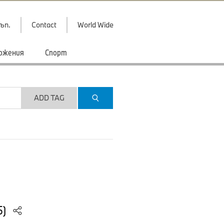
ъп.
Contact
World Wide
ожения
Спорт
ADD TAG
5)