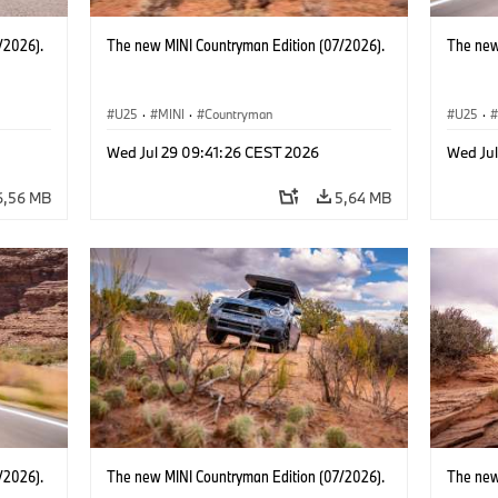
/2026).
The new MINI Countryman Edition (07/2026).
The new
U25
·
MINI
·
Countryman
U25
·
Wed Jul 29 09:41:26 CEST 2026
Wed Ju
6,56 MB
5,64 MB
/2026).
The new MINI Countryman Edition (07/2026).
The new