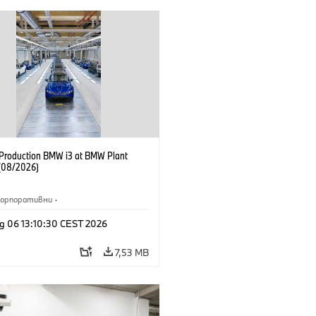
f Production BMW i3 at BMW Plant
(08/2026)
Корпоративни
·
жби и маркетинг
·
Заводи
·
g 06 13:10:30 CEST 2026
и
·
i3
·
BMW i
7,53 MB