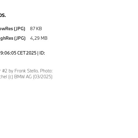
S.
owRes (JPG)
87 KB
ighRes (JPG)
4,29 MB
09:06:05 CET 2025 | ID:
#2 by Frank Stella. Photo:
schel (c) BMW AG (03/2025)