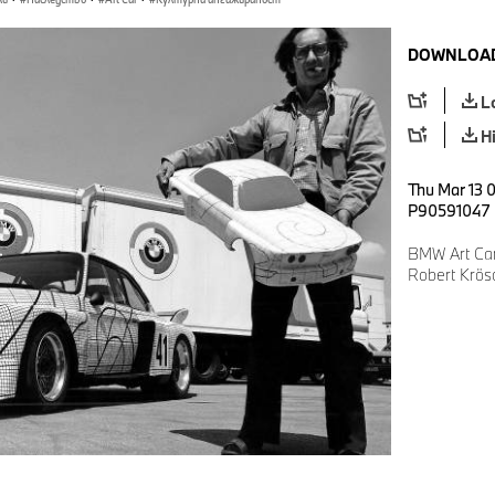
DOWNLOAD
L
H
Thu Mar 13 
P90591047
BMW Art Car 
Robert Krö