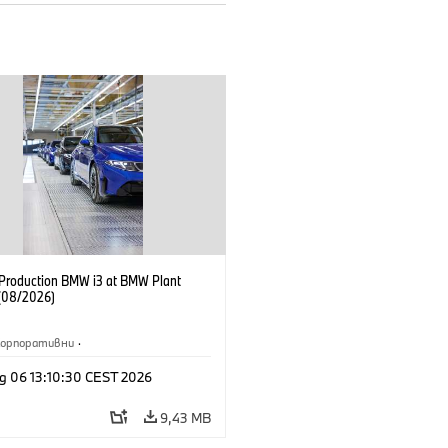
f Production BMW i3 at BMW Plant
(08/2026)
Корпоративни
·
жби и маркетинг
·
Заводи
·
g 06 13:10:30 CEST 2026
и
·
i3
·
BMW i
9,43 MB