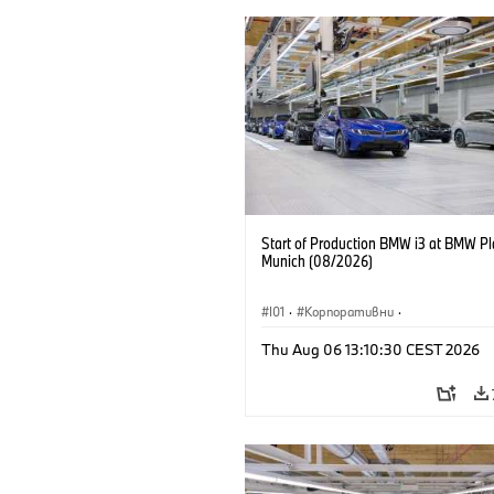
Start of Production BMW i3 at BMW Pl
Munich (08/2026)
I01
·
Корпоративни
·
Продажби и маркетинг
·
Заводи
·
Thu Aug 06 13:10:30 CEST 2026
Локации
·
i3
·
BMW i