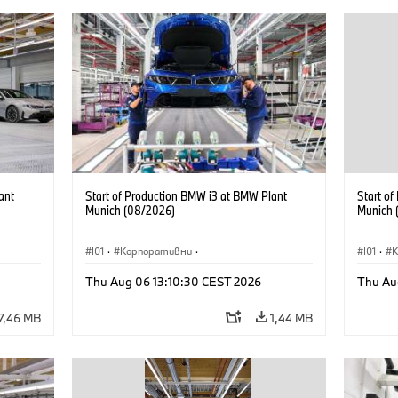
ant
Start of Production BMW i3 at BMW Plant
Start o
Munich (08/2026)
Munich 
I01
·
Корпоративни
·
I01
·
Продажби и маркетинг
·
Заводи
·
Прода
Thu Aug 06 13:10:30 CEST 2026
Thu Au
Локации
·
i3
·
BMW i
Локаци
7,46 MB
1,44 MB