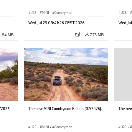
U25
·
MINI
·
Countryman
U25
·
Wed Jul 29 09:41:26 CEST 2026
Wed Ju
5,84 MB
7,73 MB
/2026).
The new MINI Countryman Edition (07/2026).
The new
U25
·
MINI
·
Countryman
U25
·