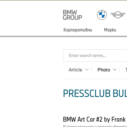
Корпоративни
Марки
Enter search terms...
Article
Photo
PRESSCLUB BUL
BMW Art Car #2 by Frank 
Събития за класически и исторически автомоби