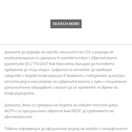
SEARCH MORE
Данните за разхода на гориво, емисиите на СО2 и разхода на
електроенергия са измерени в съответствие с Европейската
директива (EC) 715/2007 във версията, валидна за типовото
одобрение за този модел. Цифрите се отнасят за превозно
средство с базова конфигурация в Германия и показаният диапазон
отчита различния размер на избраните колела и гуми и опционално
допълнително оборудване и могат да се променят по време на
конфигурацията.
Данните, вече са измерени на базата на новият тестов цикъл
WLTP и са преизчислени обратно към NEDC за сравнимост на
автомобилите.
Повече информация за официалния разход на гориво и специфичните