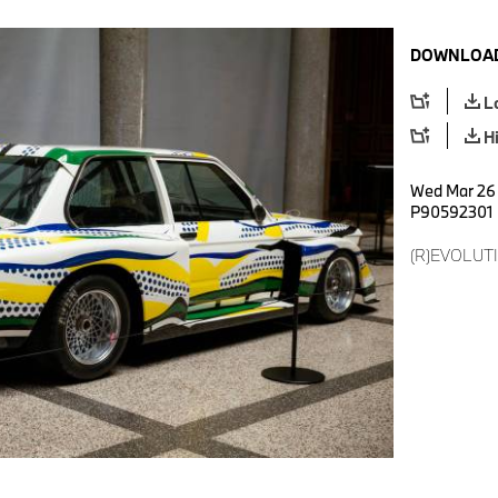
DOWNLOAD
L
H
Wed Mar 26 
P90592301
(R)EVOLUTI