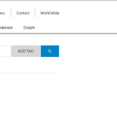
ъп.
Contact
World Wide
ожения
Спорт
ADD TAG