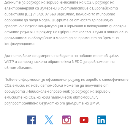
Данните за разхода на гориво, емисиите на СО2 и разхода на
електроенергия са измерени в съответствие с Европейската
директива (EC) 715/2007 във версията, валидна за типовото
одобрение за този модел. Цифрите се отнасят за превозно
средство с базова конфигурация в Германия и показаният диапазон
отчита различния размер на избраните колела и гуми и опционално
допълнително оборудване и могат да се променят по време на
конфигурацията.
Данните, вече са измерени на базата на новият тестов цикъл
WLTP и са преизчислени обратно към NEDC за сравнимост на
автомобилите.
Повече информация за официалния разход на гориво и специфичните
СО2 емисии на нови автомобили можете да получите от
брошурата „Национален справочник за разхода на гориво и
емисиите на CO2 на нови пътнически автомобили“,
разпространявана безплатно от дилърите на BMW.