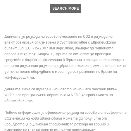
SEARCH MORE
Данните за разхода на гориво, емисиите на СО2 и разхода на
електроенергия са измерени в съответствие с Европейската
директива (EC) 715/2007 във версията, валидна за типовото
одобрение за този модел. Цифрите се отнасят за превозно
средство с базова конфигурация в Германия и показаният диапазон
отчита различния размер на избраните колела и гуми и опционално
допълнително оборудване и могат да се променят по време на
конфигурацията.
Данните, вече са измерени на базата на новият тестов цикъл
WLTP и са преизчислени обратно към NEDC за сравнимост на
автомобилите.
Повече информация за официалния разход на гориво и специфичните
СО2 емисии на нови автомобили можете да получите от
брошурата „Национален справочник за разхода на гориво и
емисиите на CO2 на нови пътнически автомобили“,