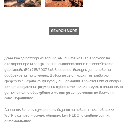
SEARCH MORE
Данните за разхода на гориво, емисиите на СО2 и разхода на
електроенергия са измерени в съответствие с Европейската
директива (EC) 715/2007 във версията, валидна за типовото
одобрение за този модел. Цифрите се отнасят за превозно
средство с базова конфигурация в Германия и показаният диапазон
отчита различния размер на избраните колела и гуми и опционално
допълнително оборудване и могат да се променят по време на
конфигурацията.
Данните, вече са измерени на базата на новият тестов цикъл
WLTP и са преизчислени обратно към NEDC за сравнимост на
автомобилите.