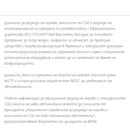
Данните за разхода на гориво, емисиите на СО2 и разхода на
електроенергия са измерени в съответствие с Европейската
директива (EC) 715/2007 във версията, валидна за типовото
одобрение за този модел. Цифрите се отнасят за превозно
средство с базова конфигурация в Германия и показаният диапазон
отчита различния размер на избраните колела и гуми и опционално
допълнително оборудване и могат да се променят по време на
конфигурацията.
Данните, вече са измерени на базата на новият тестов цикъл
WLTP и са преизчислени обратно към NEDC за сравнимост на
автомобилите.
Повече информация за официалния разход на гориво и специфичните
СО2 емисии на нови автомобили можете да получите от
брошурата „Национален справочник за разхода на гориво и
емисиите на CO2 на нови пътнически автомобили“,
разпространявана безплатно от дилърите на BMW.