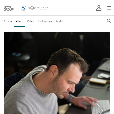
Article
Photo
Video
TV Footage
Audio