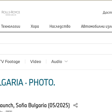
Дост
Технологии
Хора
Наследство
Автомобилни изл
TV Footage
Video
Audio
GARIA · PHOTO.
launch, Sofia Bulgaria (05/2025)
rks
·
MINI