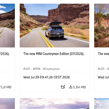
/2026).
The new MINI Countryman Edition (07/2026).
The new
U25
·
MINI
·
Countryman
U25
·
Wed Jul 29 09:41:26 CEST 2026
Wed Ju
5,8 MB
5,84 MB