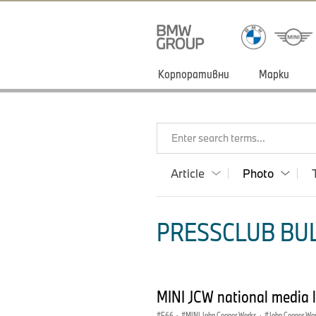
Корпоративни
Марки
Enter search terms...
Article
Photo
PRESSCLUB BUL
MINI JCW national media 
F66
·
MINI John Cooper Works
·
John Cooper Wo