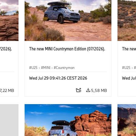
/2026).
The new MINI Countryman Edition (07/2026).
The new
U25
·
MINI
·
Countryman
U25
·
Wed Jul 29 09:41:26 CEST 2026
Wed Ju
7,22 MB
5,58 MB