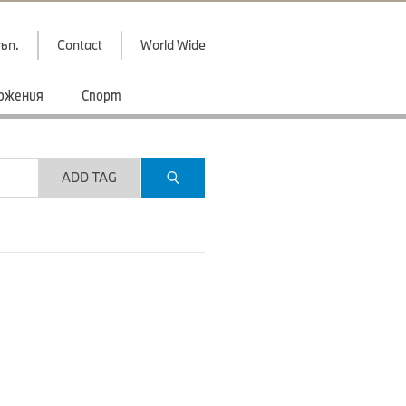
ъп.
Contact
World Wide
ожения
Спорт
ADD TAG