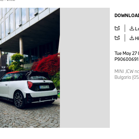
DOWNLOAD
L
H
Tue May 27 
P90600691
MINI JCW nat
Bulgaria (0