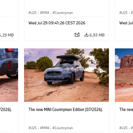
U25
·
MINI
·
Countryman
U25
·
Wed Jul 29 09:41:26 CEST 2026
Wed Ju
6,29 MB
6,93 MB
/2026).
The new MINI Countryman Edition (07/2026).
The new
U25
·
MINI
·
Countryman
U25
·