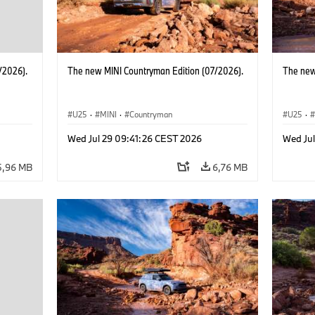
/2026).
The new MINI Countryman Edition (07/2026).
The new
U25
·
MINI
·
Countryman
U25
·
Wed Jul 29 09:41:26 CEST 2026
Wed Ju
5,96 MB
6,76 MB