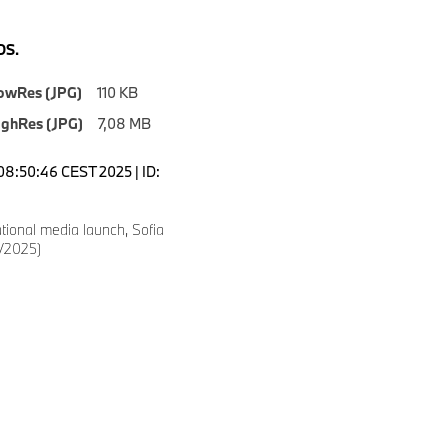
S.
owRes (JPG)
110 KB
ighRes (JPG)
7,08 MB
08:50:46 CEST 2025 | ID:
ional media launch, Sofia
5/2025)