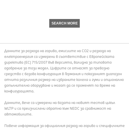
SEARCH MORE
Данните за разхода на гориво, емисиите на СО2 и разхода на
електроенергия са измерени в съответствие с Европейската
директива (EC) 715/2007 във версията, валидна за типовото
одобрение за този модел. Цифрите се отнасят за превозно
средство с базова конфигурация в Германия и показаният диапазон
отчита различния размер на избраните колела и гуми и опционално
допълнително оборудване и могат да се променят по време на
конфигурацията.
Данните, вече са измерени на базата на новият тестов цикъл
WLTP и са преизчислени обратно към NEDC за сравнимост на
автомобилите.
Повече информация за официалния разход на гориво и специфичните