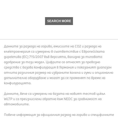
SEARCH MORE
Данните за разхода на гориво, емисиите на СО2 и разхода на
електроенергия са измерени в съответствие с Европейската
директива (EC) 715/2007 във версията, валидна за типовото
одобрение за този модел. Цифрите се отнасят за превозно
средство с базова конфигурация в Германия и показаният диапазон
отчита различния размер на избраните колела и гуми и опционално
допълнително оборудване и могат да се променят по време на
конфигурацията.
Данните, вече са измерени на базата на новият тестов цикъл
WLTP и са преизчислени обратно към NEDC за сравнимост на
автомобилите.
Повече информация за официалния разход на гориво и специфичните