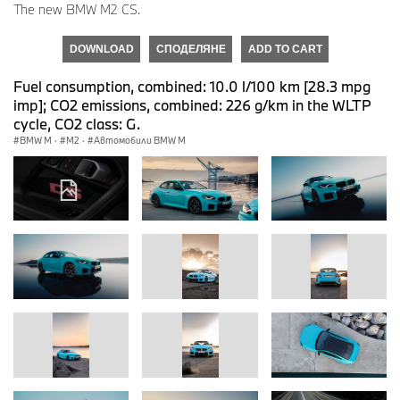
The new BMW M2 CS.
DOWNLOAD
СПОДЕЛЯНЕ
ADD TO CART
Fuel consumption, combined: 10.0 l/100 km [28.3 mpg
imp]; CO2 emissions, combined: 226 g/km in the WLTP
cycle, CO2 class: G.
BMW M
·
M2
·
Автомобили BMW M