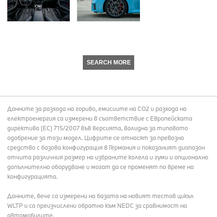
SEARCH MORE
Данните за разхода на гориво, емисиите на СО2 и разхода на
електроенергия са измерени в съответствие с Европейската
директива (EC) 715/2007 във версията, валидна за типовото
одобрение за този модел. Цифрите се отнасят за превозно
средство с базова конфигурация в Германия и показаният диапазон
отчита различния размер на избраните колела и гуми и опционално
допълнително оборудване и могат да се променят по време на
конфигурацията.
Данните, вече са измерени на базата на новият тестов цикъл
WLTP и са преизчислени обратно към NEDC за сравнимост на
автомобилите.