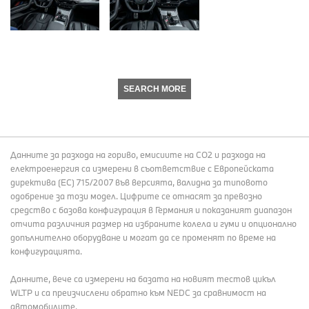
SEARCH MORE
Данните за разхода на гориво, емисиите на СО2 и разхода на
електроенергия са измерени в съответствие с Европейската
директива (EC) 715/2007 във версията, валидна за типовото
одобрение за този модел. Цифрите се отнасят за превозно
средство с базова конфигурация в Германия и показаният диапазон
отчита различния размер на избраните колела и гуми и опционално
допълнително оборудване и могат да се променят по време на
конфигурацията.
Данните, вече са измерени на базата на новият тестов цикъл
WLTP и са преизчислени обратно към NEDC за сравнимост на
автомобилите.