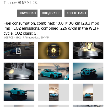
The new BMW M2 CS.
DOWNLOAD
СПОДЕЛЯНЕ
ADD TO CART
Fuel consumption, combined: 10.0 l/100 km [28.3 mpg
imp]; CO2 emissions, combined: 226 g/km in the WLTP
cycle, CO2 class: G.
G87 CS
·
M2
·
Автомобили BMW M