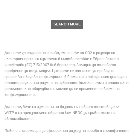
SEARCH MORE
Данните за разхода на гориво, емисиите на СО2 и разхода на
електроенергия са измерени в съответствие с Европейската
директива (EC) 715/2007 във версията, валидна за типовото
одобрение за този модел. Цифрите се отнасят за превозно
средство с базова конфигурация в Германия и показаният диапазон
отчита различния размер на избраните колела и гуми и опционално
допълнително оборудване и могат да се променят по време на
конфигурацията.
Данните, вече са измерени на базата на новият тестов цикъл
WLTP и са преизчислени обратно към NEDC за сравнимост на
автомобилите.
Повече информация за официалния разход на гориво и специфичните