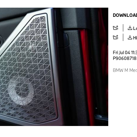
DOWNLOAD
L
H
Fri Jul 04 1
P90608718
BMW M Media