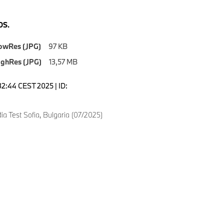
S.
owRes (JPG)
97 KB
ighRes (JPG)
13,57 MB
1:32:44 CEST 2025 | ID:
 Test Sofia, Bulgaria (07/2025)