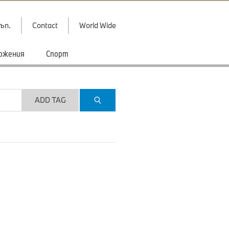
ъп.
Contact
World Wide
ожения
Спорт
ADD TAG