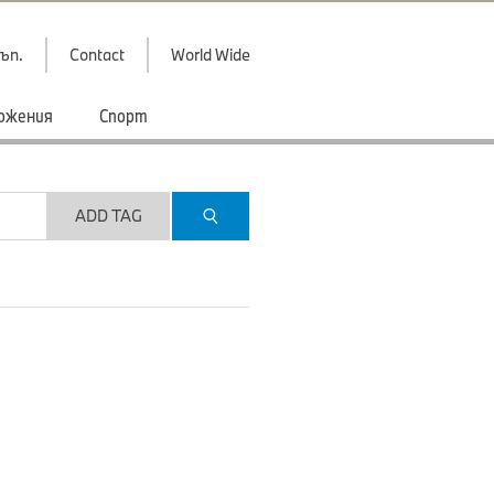
ъп.
Contact
World Wide
ожения
Спорт
ADD TAG