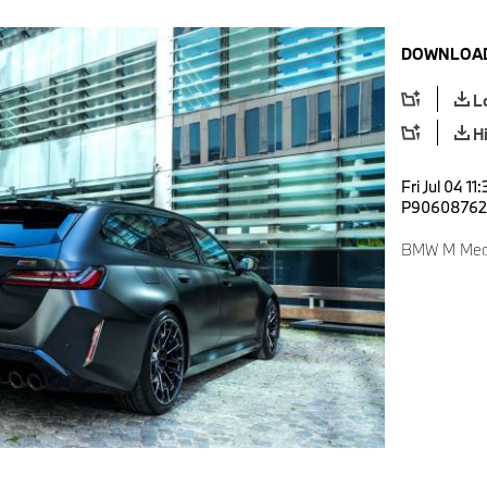
DOWNLOAD
L
H
Fri Jul 04 11
P90608762
BMW M Media