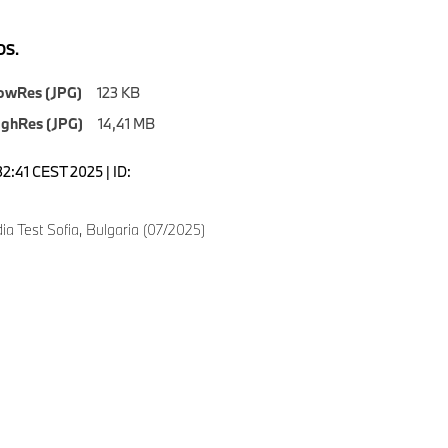
S.
owRes (JPG)
123 KB
ighRes (JPG)
14,41 MB
:32:41 CEST 2025 | ID:
 Test Sofia, Bulgaria (07/2025)