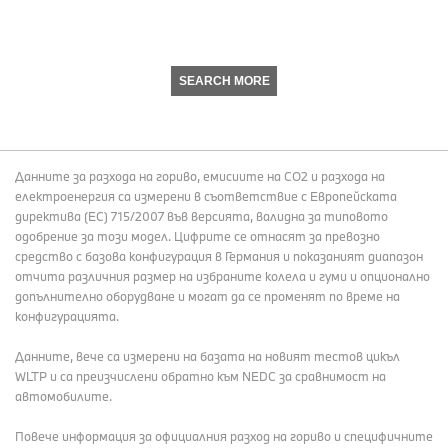
SEARCH MORE
Данните за разхода на гориво, емисиите на СО2 и разхода на
електроенергия са измерени в съответствие с Европейската
директива (EC) 715/2007 във версията, валидна за типовото
одобрение за този модел. Цифрите се отнасят за превозно
средство с базова конфигурация в Германия и показаният диапазон
отчита различния размер на избраните колела и гуми и опционално
допълнително оборудване и могат да се променят по време на
конфигурацията.
Данните, вече са измерени на базата на новият тестов цикъл
WLTP и са преизчислени обратно към NEDC за сравнимост на
автомобилите.
Повече информация за официалния разход на гориво и специфичните