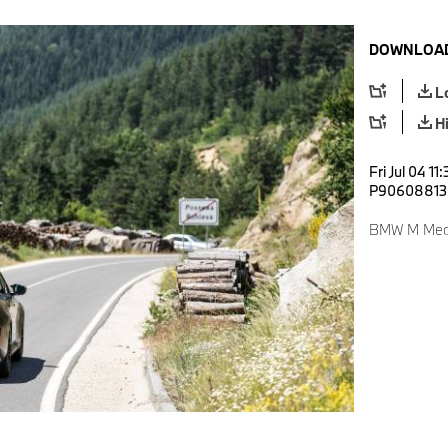
DOWNLOAD
L
H
Fri Jul 04 1
P90608813
BMW M Media