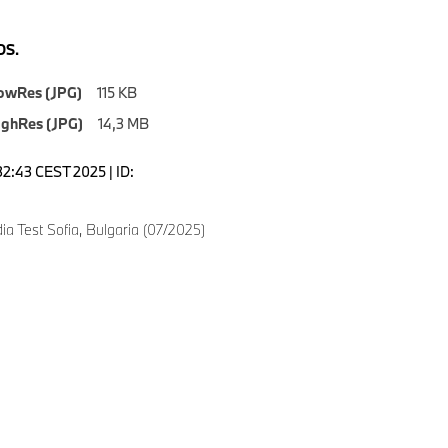
S.
owRes (JPG)
115 KB
ighRes (JPG)
14,3 MB
1:32:43 CEST 2025 | ID:
 Test Sofia, Bulgaria (07/2025)