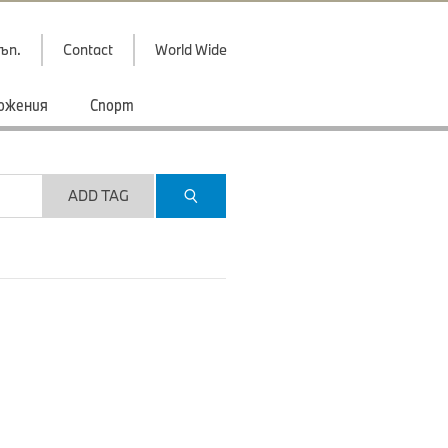
ъп.
Contact
World Wide
ожения
Спорт
ADD TAG