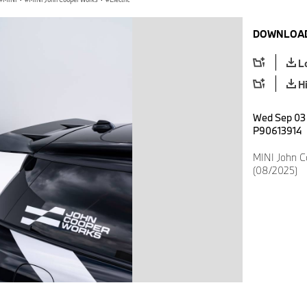
DOWNLOAD
L
H
Wed Sep 03 
P90613914
MINI John C
(08/2025)