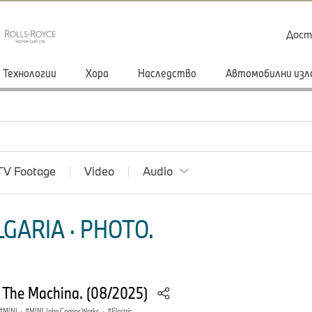
Дост
Технологии
Хора
Наследство
Автомобилни изл
TV Footage
Video
Audio
GARIA · PHOTO.
– The Machina. (08/2025)
MINI
·
MINI John Cooper Works
·
Electric