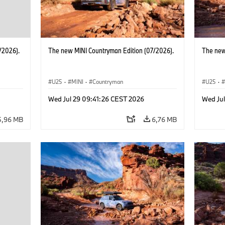
/2026).
The new MINI Countryman Edition (07/2026).
The new
U25
·
MINI
·
Countryman
U25
·
Wed Jul 29 09:41:26 CEST 2026
Wed Ju
5,96 MB
6,76 MB