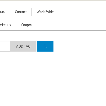
ъп.
Contact
World Wide
ожения
Спорт
ADD TAG