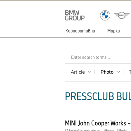
Корпоративни
Марки
Enter search terms...
Article
Photo
PRESSCLUB BUL
MINI John Cooper Works 
Автомобилни изложения
·
Europe
·
Munich
·