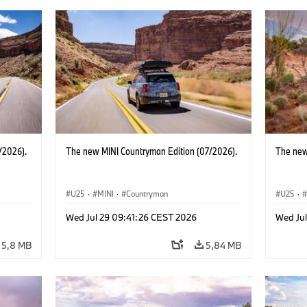
/2026).
The new MINI Countryman Edition (07/2026).
The new
U25
·
MINI
·
Countryman
U25
·
Wed Jul 29 09:41:26 CEST 2026
Wed Ju
5,8 MB
5,84 MB