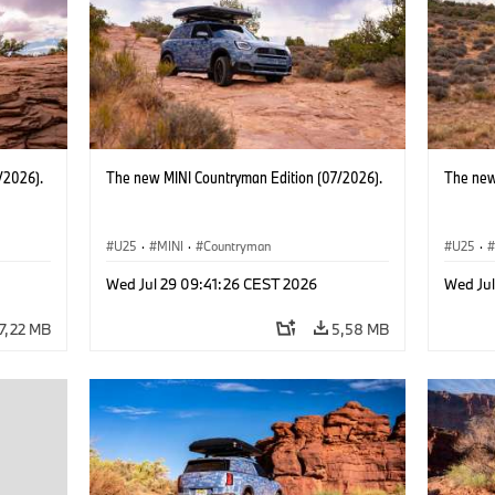
/2026).
The new MINI Countryman Edition (07/2026).
The new
U25
·
MINI
·
Countryman
U25
·
Wed Jul 29 09:41:26 CEST 2026
Wed Ju
7,22 MB
5,58 MB