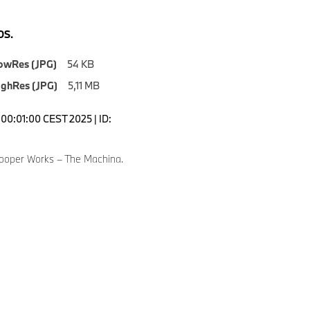
S.
owRes (JPG)
54 KB
ighRes (JPG)
5,11 MB
00:01:00 CEST 2025 | ID:
ooper Works – The Machina.