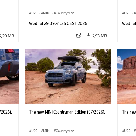
U25
·
MINI
·
Countryman
U25
·
Wed Jul 29 09:41:26 CEST 2026
Wed Ju
6,29 MB
6,93 MB
/2026).
The new MINI Countryman Edition (07/2026).
The new
U25
·
MINI
·
Countryman
U25
·