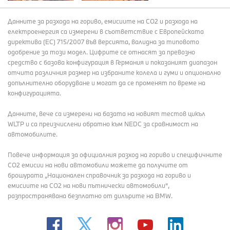
Данните за разхода на гориво, емисиите на СО2 и разхода на
електроенергия са измерени в съответствие с Европейската
директива (EC) 715/2007 във версията, валидна за типовото
одобрение за този модел. Цифрите се отнасят за превозно
средство с базова конфигурация в Германия и показаният диапазон
отчита различния размер на избраните колела и гуми и опционално
допълнително оборудване и могат да се променят по време на
конфигурацията.
Данните, вече са измерени на базата на новият тестов цикъл
WLTP и са преизчислени обратно към NEDC за сравнимост на
автомобилите.
Повече информация за официалния разход на гориво и специфичните
СО2 емисии на нови автомобили можете да получите от
брошурата „Национален справочник за разхода на гориво и
емисиите на CO2 на нови пътнически автомобили“,
разпространявана безплатно от дилърите на BMW.