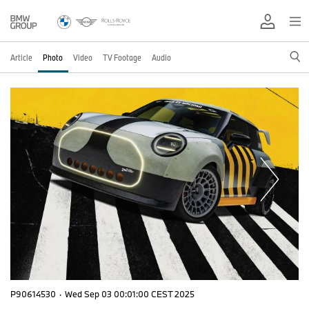
Article
Photo
Video
TV Footage
Audio
P90614530
·
Wed Sep 03 00:01:00 CEST 2025