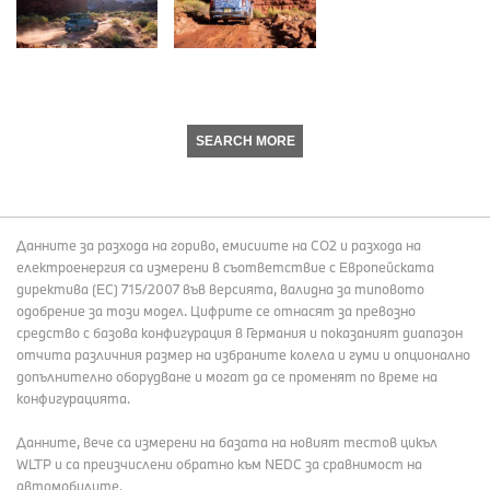
SEARCH MORE
Данните за разхода на гориво, емисиите на СО2 и разхода на
електроенергия са измерени в съответствие с Европейската
директива (EC) 715/2007 във версията, валидна за типовото
одобрение за този модел. Цифрите се отнасят за превозно
средство с базова конфигурация в Германия и показаният диапазон
отчита различния размер на избраните колела и гуми и опционално
допълнително оборудване и могат да се променят по време на
конфигурацията.
Данните, вече са измерени на базата на новият тестов цикъл
WLTP и са преизчислени обратно към NEDC за сравнимост на
автомобилите.