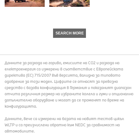
SEARCH MORE
Данните за разхода на гориво, емисиите на СО2 и разхода на
електроенергия са измерени в съответствие с Европейската
директива (EC) 715/2007 във версията, валидна за типовото
одобрение за този модел. Цифрите се отнасят за превозно
средство с базова конфигурация в Германия и показаният диапазон
отчита различния размер на избраните колела и гуми и опционално
допълнително оборудване и могат да се променят по време на
конфигурацията.
Данните, вече са измерени на базата на новият тестов цикъл
WLTP и са преизчислени обратно към NEDC за сравнимост на
автомобилите.