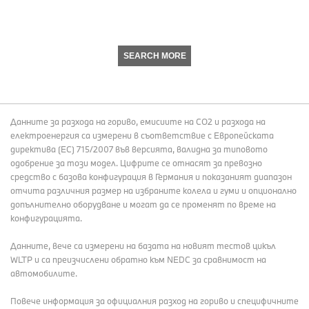
SEARCH MORE
Данните за разхода на гориво, емисиите на СО2 и разхода на
електроенергия са измерени в съответствие с Европейската
директива (EC) 715/2007 във версията, валидна за типовото
одобрение за този модел. Цифрите се отнасят за превозно
средство с базова конфигурация в Германия и показаният диапазон
отчита различния размер на избраните колела и гуми и опционално
допълнително оборудване и могат да се променят по време на
конфигурацията.
Данните, вече са измерени на базата на новият тестов цикъл
WLTP и са преизчислени обратно към NEDC за сравнимост на
автомобилите.
Повече информация за официалния разход на гориво и специфичните