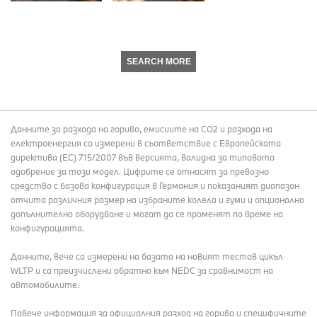
SEARCH MORE
Данните за разхода на гориво, емисиите на СО2 и разхода на
електроенергия са измерени в съответствие с Европейската
директива (EC) 715/2007 във версията, валидна за типовото
одобрение за този модел. Цифрите се отнасят за превозно
средство с базова конфигурация в Германия и показаният диапазон
отчита различния размер на избраните колела и гуми и опционално
допълнително оборудване и могат да се променят по време на
конфигурацията.
Данните, вече са измерени на базата на новият тестов цикъл
WLTP и са преизчислени обратно към NEDC за сравнимост на
автомобилите.
Повече информация за официалния разход на гориво и специфичните