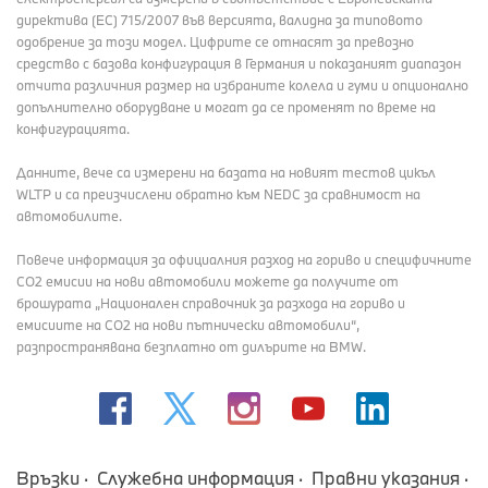
директива (EC) 715/2007 във версията, валидна за типовото
одобрение за този модел. Цифрите се отнасят за превозно
средство с базова конфигурация в Германия и показаният диапазон
отчита различния размер на избраните колела и гуми и опционално
допълнително оборудване и могат да се променят по време на
конфигурацията.
Данните, вече са измерени на базата на новият тестов цикъл
WLTP и са преизчислени обратно към NEDC за сравнимост на
автомобилите.
Повече информация за официалния разход на гориво и специфичните
СО2 емисии на нови автомобили можете да получите от
брошурата „Национален справочник за разхода на гориво и
емисиите на CO2 на нови пътнически автомобили“,
разпространявана безплатно от дилърите на BMW.
Връзки
Служебна информация
Правни указания