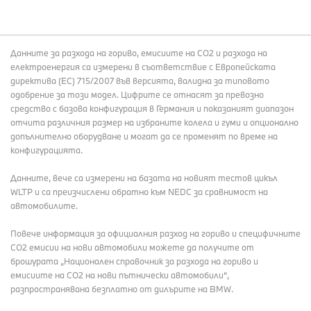
Данните за разхода на гориво, емисиите на СО2 и разхода на
електроенергия са измерени в съответствие с Европейската
директива (EC) 715/2007 във версията, валидна за типовото
одобрение за този модел. Цифрите се отнасят за превозно
средство с базова конфигурация в Германия и показаният диапазон
отчита различния размер на избраните колела и гуми и опционално
допълнително оборудване и могат да се променят по време на
конфигурацията.
Данните, вече са измерени на базата на новият тестов цикъл
WLTP и са преизчислени обратно към NEDC за сравнимост на
автомобилите.
Повече информация за официалния разход на гориво и специфичните
СО2 емисии на нови автомобили можете да получите от
брошурата „Национален справочник за разхода на гориво и
емисиите на CO2 на нови пътнически автомобили“,
разпространявана безплатно от дилърите на BMW.